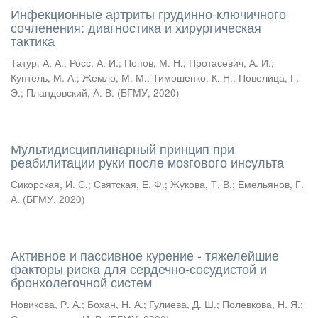
Инфекционные артриты грудинно-ключичного
сочленения: диагностика и хирургическая
тактика
Татур, А. А.
;
Росс, А. И.
;
Попов, М. Н.
;
Протасевич, А. И.
;
Куптель, М. А.
;
Жемло, М. М.
;
Тимошенко, К. Н.
;
Повелица, Г.
Э.
;
Пландовский, А. В.
(
БГМУ
,
2020
)
Мультидисциплинарный принцип при
реабилитации руки после мозгового инсульта
Сикорская, И. С.
;
Святская, Е. Ф.
;
Жукова, Т. В.
;
Емельянов, Г.
А.
(
БГМУ
,
2020
)
Активное и пассивное курение - тяжелейшие
факторы риска для сердечно-сосудистой и
бронхолегочной систем
Новикова, Р. А.
;
Бохан, Н. А.
;
Гулиева, Д. Ш.
;
Полевкова, Н. Я.
;