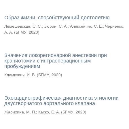
Образ жизни, способствующий долголетию
Лемешевская, С. С.
;
Зюрин, С. А.
;
Алексейчик, С. Е.
;
Черненко,
А. А.
(
БГМУ
,
2020
)
Значение локорегионарной анестезии при
краниотомии с интраоперационным
пробуждением
Климкович, И. В.
(
БГМУ
,
2020
)
Эхокардиографическая диагностика этиологии
двустворчатого аортального клапана
Жарихина, М. П.
;
Каско, Е. А.
(
БГМУ
,
2020
)