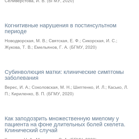
Селиверстова, И. В.
(
БГМУ
,
2020
)
Когнитивные нарушения в постинсультном
периоде
Новодворская, М. В.
;
Святская, Е. Ф.
;
Сикорская, И. С.
;
Жукова, Т. В.
;
Емельянов, Г. А.
(
БГМУ
,
2020
)
Субинволюция матки: клинические симптомы
заболевания
Верес, И. А.
;
Соколовская, М. Н.
;
Шиптенко, И. Л.
;
Касько, Л.
П.
;
Кириленко, В. П.
(
БГМУ
,
2020
)
Как заподозрить множественную миелому у
пациента на фоне длительных болей скелета.
Клинический случай