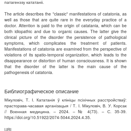
патагенэзу кататаніі.
The article describes the "classic" manifestations of catatonia, as
well as those that are quite rare in the everyday practice of a
doctor. Attention is paid to the origin of catatania, which can be
both idiopathic and due to organic causes. The latter give the
clinical picture of the disorder the persistence of pathological
symptoms, which complicates the treatment of patients.
Manifestations of catatonia are examined from the perspective of
violations of its spatio-temporal organization, which leads to the
disappearance or distortion of human consciousness. It is shown
that the disorder of the latter is the main cause of the
pathogenesis of catatonia.
Библиографическое описание
Мікуловіч, Т. І. Кататанія ў клініцы псіхічных расстройстваў:
прасторава-часавая арганізацыя / Т. І. Мікуловіч, В. У. Корсак
// Военная медицина. – 2024. – № 4(73). – С. 35-39.
https://doi.org/10.51922/2074-5044.2024.4.35.
URI