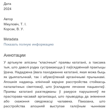
Дата
2024
Автор
Мікуловіч, Т. І.
Корсак, В. У.
Metadata
Показать полную информацию
Аннотации
У артыкуле апісаны “класічныя” праявы кататаніі, а таксама
тыя, што даволі рэдка сустракаюцца ў паўсядзённай практыцы
ўрача. Нададзена ўвага паходжанню кататаніі, якая можа быць
як ідыяпатычнай, так і абумоўленай арганічнымі прычынамі.
Апошнія надаюць клінічнай карціне расстройства стойкасць
паталагічных сімптомаў, што ўскладняе лячэнне пацыентаў.
Праявы кататаніі разгледжаны ў ракурсе парушэнняў яе
прасторава-часавай арганізацыі, што прыводзіць да знікнення
або скажэння свядомасці чалавека. Паказана, што
расстройства апошняй выступае галоўным чыннікам